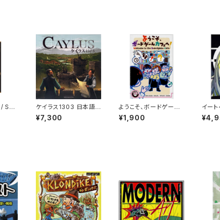
/ SH
ケイラス1303 日本語
ようこそ、ボードゲーム
イート
ボードゲ
版 (ボードゲーム カー
カフェへ！ (ボードゲー
オブ ジ
¥7,300
¥1,900
¥4,
) 20
ドゲーム) 12歳以上 60
ム カードゲーム) 16歳
AINT 
2人以
-90分程度 2-5人用
以上 10分程度 2人以上
ードゲ
ム) 1
程度 