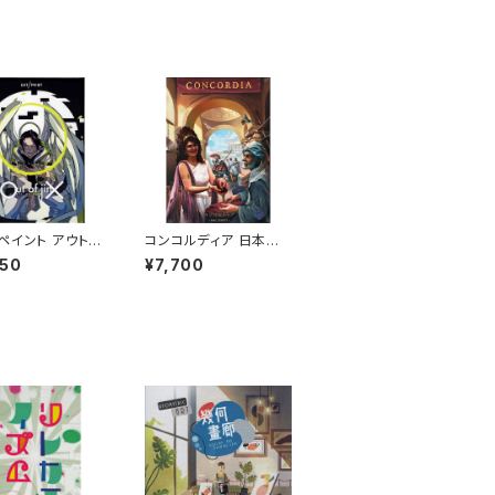
ペイント アウト
コンコルディア 日本語
ンクス EAT / P
版 (ボードゲーム カー
950
¥7,700
Out of jinX (ボ
ドゲーム) 13歳以上 90
ーム カードゲー
分程度 2-5人用
2歳以上 20-30分
2人用