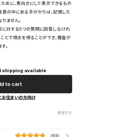
くために、表向きにして表示できるもの
写真の中にある手がかりは、記憶した
なりません。
実に対する5つの質問に回答しなけれ
ることで得点を得ることができ、捜査が
ます。
l shipping available
d to cart
にお住まいの方向け
通報する
(93)