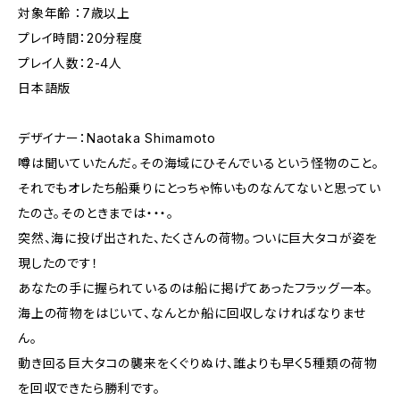
対象年齢 ：7歳以上
プレイ時間：20分程度
プレイ人数：2-4人
日本語版
デザイナー：Naotaka Shimamoto
噂は聞いていたんだ。その海域にひそんでいるという怪物のこと。
それでもオレたち船乗りにとっちゃ怖いものなんてないと思ってい
たのさ。そのときまでは・・・。
突然、海に投げ出された、たくさんの荷物。ついに巨大タコが姿を
現したのです！
あなたの手に握られているのは船に掲げてあったフラッグ一本。
海上の荷物をはじいて、なんとか船に回収しなければなりませ
ん。
動き回る巨大タコの襲来をくぐりぬけ、誰よりも早く5種類の荷物
を回収できたら勝利です。