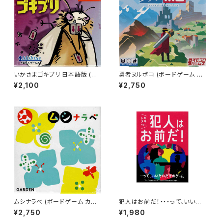
いかさまゴキブリ 日本語版 (ボ
勇者ヌルポコ (ボードゲーム カ
ードゲーム カードゲーム) 7歳
ードゲーム) 6歳以上 15-30分
¥2,100
¥2,750
以上 15-25分程度 3-5人用
程度 3人以上
ムシナラべ (ボードゲーム カー
犯人はお前だ！・・・って、いいた
ドゲーム) 6歳以上 5-10分程度
いだけのゲーム トキメキver.
¥2,750
¥1,980
2人用
(ボードゲーム カードゲーム) 1