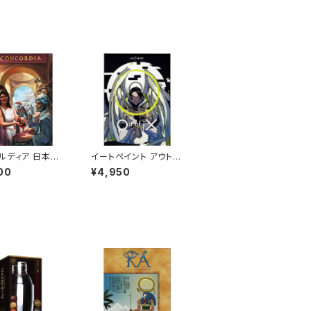
ルディア 日本語
イートペイント アウト
ボードゲーム カー
オブ ジンクス EAT / P
00
¥4,950
ム) 13歳以上 90
AINT Out of jinX (ボ
 2-5人用
ードゲーム カードゲー
ム) 12歳以上 20-30分
程度 2人用