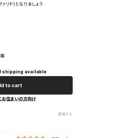
ァリド)となりましょう
付属
l shipping available
d to cart
にお住まいの方向け
通報する