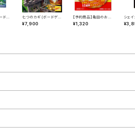
ボードゲ
七つのカギ (ボードゲー
【予約商品】亀田のおせ
シェイ
) 7歳
ム カードゲーム) 8歳以
んべい 神経衰弱 （8月8
AKER
¥7,900
¥1,320
¥3,8
2-7人
上 30分程度 2-4人用
日発売） (ボードゲーム
ーム 
カードゲーム) 5-10分
歳以上
程度 2人以上
上