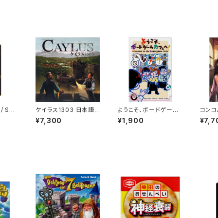
/ SH
ケイラス1303 日本語
ようこそ、ボードゲーム
コンコ
ボードゲ
版 (ボードゲーム カー
カフェへ！ (ボードゲー
版 (
¥7,300
¥1,900
¥7,7
) 20
ドゲーム) 12歳以上 60
ム カードゲーム) 16歳
ドゲー
2人以
-90分程度 2-5人用
以上 10分程度 2人以上
分程度