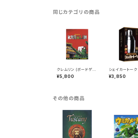
4/6/8人用
同じカテゴリの商品
クレムリン (ボードゲー
シェイカートーク 
ム カードゲーム) 50歳
AKER TALK (
¥5,800
¥3,850
以上 20-120分程度 3
ーム カードゲーム
-6人用
歳以上 1分程度 
上
その他の商品