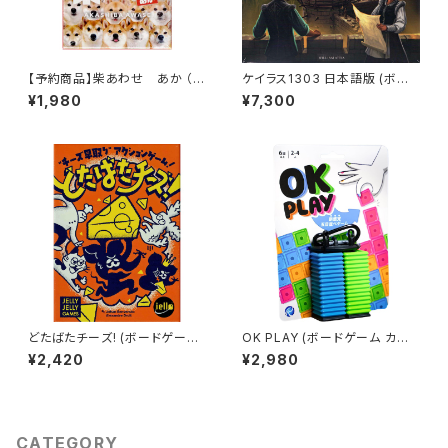
【予約商品】柴あわせ あか （8
ケイラス1303 日本語版 (ボー
月9日発売） (ボードゲーム カー
ドゲーム カードゲーム) 12歳以
¥1,980
¥7,300
ドゲーム) 6歳以上 10分程度 2
上 60-90分程度 2-5人用
人以上
どたばたチーズ! (ボードゲーム
OK PLAY (ボードゲーム カー
カードゲーム) 8歳以上 10分程
ドゲーム) 6歳以上 5-15分程度
¥2,420
¥2,980
度 2-8人用
2-4人用
CATEGORY