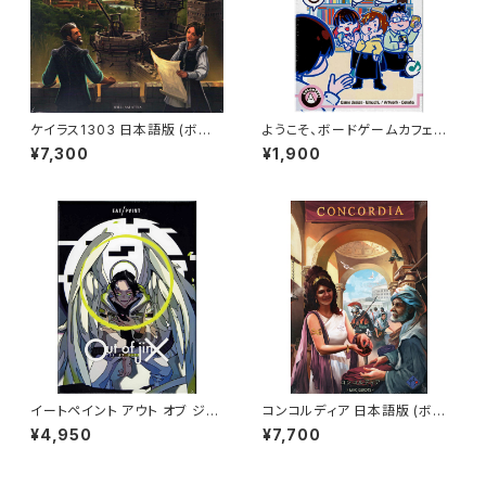
ケイラス1303 日本語版 (ボー
ようこそ、ボードゲームカフェへ！
ドゲーム カードゲーム) 12歳以
(ボードゲーム カードゲーム) 1
¥7,300
¥1,900
上 60-90分程度 2-5人用
6歳以上 10分程度 2人以上
イートペイント アウト オブ ジン
コンコルディア 日本語版 (ボー
クス EAT / PAINT Out of jin
ドゲーム カードゲーム) 13歳以
¥4,950
¥7,700
X (ボードゲーム カードゲーム)
上 90分程度 2-5人用
12歳以上 20-30分程度 2人用